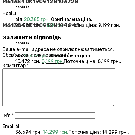
M613840K190912N103728
серія i7
Новіші
від
20,385
грн.
Оригінальна ціна:
M613840K190912N104945
20,385 грн..
9,199
грн.
Поточна ціна: 9,199 грн..
Залишити відповідь
серія i3
Ваша e-mail адреса не оприлюднюватиметься.
Обов’язкові поля позначені
*
від
15,472
грн.
Оригінальна ціна:
15,472 грн..
8,199
грн.
Поточна ціна: 8,199 грн..
Коментар
*
Переглянути всі Roomba®
Combo®
Vacuums and Mops
бестелер
combo j7
Ім'я
*
Email
*
від
36,694
грн.
Оригінальна ціна:
36,694 грн..
14,299
грн.
Поточна ціна: 14,299 грн..