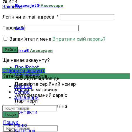
Увійти
Braava jet®
Аксесуари
Закрити
Логін чи e-mail адреса
*
Пароль
*
Scooba®
Аксесуари
Запам'ятати мене
Втратили свій пароль?
Увійти
Mirra®
Аксесуари
Ще немає аккаунту?
Про iRobot
Створити аккаунт
Підтримка
Категорії продуктів
Знайдіть відповідь
Перевірте серійний номер
Roomba
Правила магазину
Combo
Авторизований сервіс
Аксесуари
Партнери
Умови обслуговування
Контакти
Пошук
Пошук
Меню
Категорії