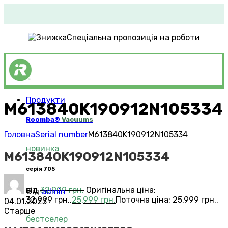
Спеціальна пропозиція на роботи
Продукти
M613840K190912N105334
Roomba®
Vacuums
Головна
Serial number
M613840K190912N105334
новинка
M613840K190912N105334
серія 705
від
32,999
грн.
Оригінальна ціна:
Від
admin
32,999 грн..
25,999
грн.
Поточна ціна: 25,999 грн..
04.01.2023
Старше
бестселер