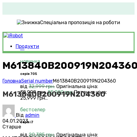
Спеціальна пропозиція на роботи
Продукти
Roomba®
Vacuums
новинка
M613840B200919N20436
серія 705
Головна
Serial number
M613840B200919N204360
від
32,999
грн.
Оригінальна ціна:
32,999 грн..
25,999
грн.
Поточна ціна:
M613840B200919N204360
25,999 грн..
бестселер
Від
admin
04.01.2023
серія i7
Старше
від
20,385
грн.
Оригінальна ціна: