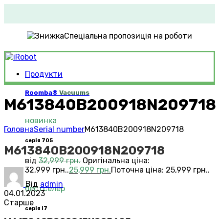
Спеціальна пропозиція на роботи
Продукти
Roomba®
Vacuums
M613840B200918N209718
новинка
Головна
Serial number
M613840B200918N209718
серія 705
M613840B200918N209718
від
32,999
грн.
Оригінальна ціна:
32,999 грн..
25,999
грн.
Поточна ціна: 25,999 грн..
Від
admin
бестселер
04.01.2023
Старше
серія i7