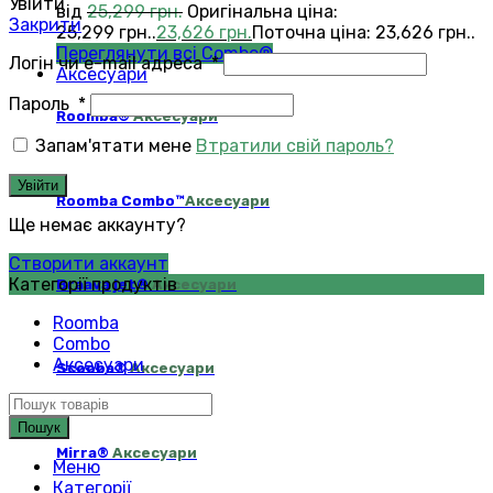
Увійти
від
25,299
грн.
Оригінальна ціна:
Закрити
25,299 грн..
23,626
грн.
Поточна ціна: 23,626 грн..
Переглянути всі Combo®
Логін чи e-mail адреса
*
Аксесуари
Пароль
*
Roomba®
Аксесуари
Запам'ятати мене
Втратили свій пароль?
Увійти
Roomba Combo™
Аксесуари
Ще немає аккаунту?
Створити аккаунт
Категорії продуктів
Braava jet®
Аксесуари
Roomba
Combo
Аксесуари
Scooba®
Аксесуари
Пошук
Mirra®
Аксесуари
Меню
Категорії