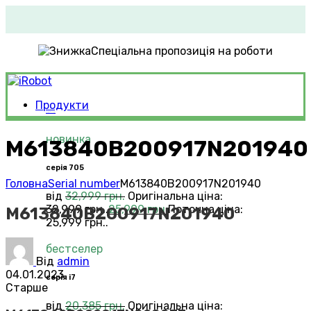
Спеціальна пропозиція на роботи
Продукти
Roomba®
Vacuums
новинка
M613840B200917N201940
серія 705
Головна
Serial number
M613840B200917N201940
від
32,999
грн.
Оригінальна ціна:
32,999 грн..
25,999
грн.
Поточна ціна:
M613840B200917N201940
25,999 грн..
бестселер
Від
admin
04.01.2023
серія i7
Старше
від
20,385
грн.
Оригінальна ціна: