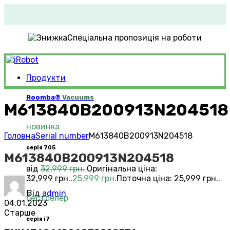
Спеціальна пропозиція на роботи
Продукти
Roomba®
Vacuums
M613840B200913N204518
новинка
Головна
Serial number
M613840B200913N204518
серія 705
M613840B200913N204518
від
32,999
грн.
Оригінальна ціна:
32,999 грн..
25,999
грн.
Поточна ціна: 25,999 грн..
Від
admin
бестселер
04.01.2023
Старше
серія i7