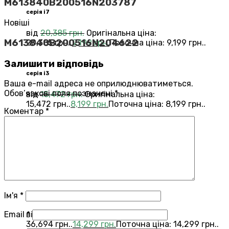
M613840B200516N203787
серія i7
Новіші
від
20,385
грн.
Оригінальна ціна:
M613840B200516N204622
20,385 грн..
9,199
грн.
Поточна ціна: 9,199 грн..
Залишити відповідь
серія i3
Ваша e-mail адреса не оприлюднюватиметься.
Обов’язкові поля позначені
*
від
15,472
грн.
Оригінальна ціна:
15,472 грн..
8,199
грн.
Поточна ціна: 8,199 грн..
Коментар
*
Переглянути всі Roomba®
Combo®
Vacuums and Mops
бестелер
combo j7
Ім'я
*
Email
*
від
36,694
грн.
Оригінальна ціна:
36,694 грн..
14,299
грн.
Поточна ціна: 14,299 грн..