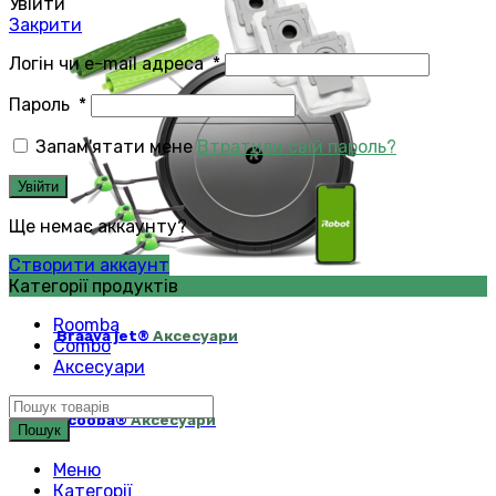
Увійти
Закрити
Логін чи e-mail адреса
*
Пароль
*
Запам'ятати мене
Втратили свій пароль?
Увійти
Ще немає аккаунту?
Створити аккаунт
Категорії продуктів
Roomba
Braava jet®
Аксесуари
Combo
Аксесуари
Scooba®
Аксесуари
Пошук
Меню
Категорії