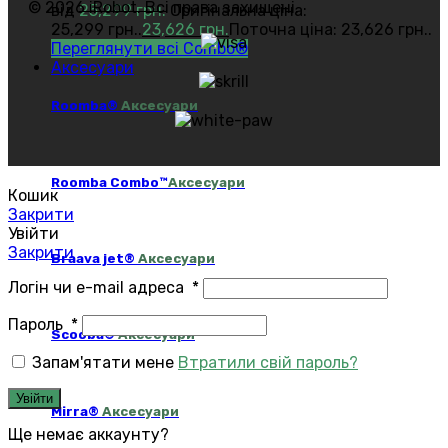
© 2026 iRobot. Всі права захищені.
від
25,299
грн.
Оригінальна ціна:
25,299 грн..
23,626
грн.
Поточна ціна: 23,626 грн..
Переглянути всі Combo®
Аксесуари
Roomba®
Аксесуари
Roomba Combo™
Аксесуари
Кошик
Закрити
Увійти
Закрити
Braava jet®
Аксесуари
Логін чи e-mail адреса
*
Пароль
*
Scooba®
Аксесуари
Запам'ятати мене
Втратили свій пароль?
Увійти
Mirra®
Аксесуари
Ще немає аккаунту?