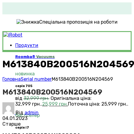
Спеціальна пропозиція на роботи
Продукти
Roomba®
Vacuums
M613840B200516N20456
новинка
Головна
Serial number
M613840B200516N204569
серія 705
M613840B200516N204569
від
32,999
грн.
Оригінальна ціна:
32,999 грн..
25,999
грн.
Поточна ціна: 25,999 грн..
Від
admin
бестселер
04.01.2023
Старше
серія i7