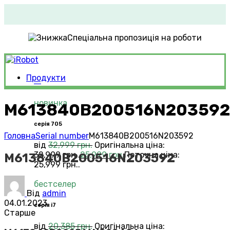
Спеціальна пропозиція на роботи
Продукти
Roomba®
Vacuums
новинка
M613840B200516N203592
серія 705
Головна
Serial number
M613840B200516N203592
від
32,999
грн.
Оригінальна ціна:
32,999 грн..
25,999
грн.
Поточна ціна:
M613840B200516N203592
25,999 грн..
бестселер
Від
admin
04.01.2023
серія i7
Старше
від
20,385
грн.
Оригінальна ціна: