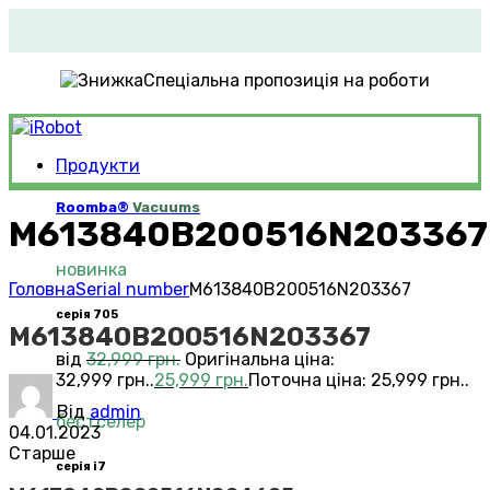
Спеціальна пропозиція на роботи
Продукти
Roomba®
Vacuums
M613840B200516N203367
новинка
Головна
Serial number
M613840B200516N203367
серія 705
M613840B200516N203367
від
32,999
грн.
Оригінальна ціна:
32,999 грн..
25,999
грн.
Поточна ціна: 25,999 грн..
Від
admin
бестселер
04.01.2023
Старше
серія i7