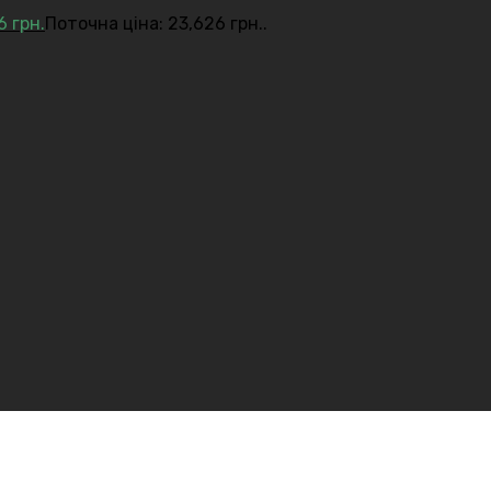
26
грн.
Поточна ціна: 23,626 грн..