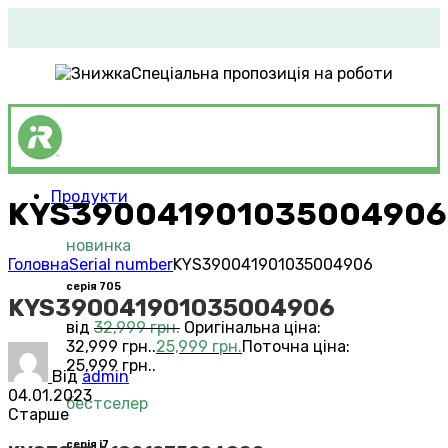
Спеціальна пропозиція на роботи
Продукти
KYS390041901035004906
Roomba®
Vacuums
новинка
Головна
Serial number
KYS390041901035004906
серія 705
KYS390041901035004906
від
32,999
грн.
Оригінальна ціна:
32,999 грн..
25,999
грн.
Поточна ціна:
25,999 грн..
Від
admin
04.01.2023
бестселер
Старше
серія i7