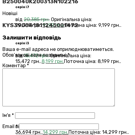
B250040K200313N102216
серія i7
Новіші
від
20,385
грн.
Оригінальна ціна:
KYS390041811245001472
20,385 грн..
9,199
грн.
Поточна ціна: 9,199 грн..
Залишити відповідь
серія i3
Ваша e-mail адреса не оприлюднюватиметься.
Обов’язкові поля позначені
*
від
15,472
грн.
Оригінальна ціна:
15,472 грн..
8,199
грн.
Поточна ціна: 8,199 грн..
Коментар
*
Переглянути всі Roomba®
Combo®
Vacuums and Mops
бестелер
combo j7
Ім'я
*
Email
*
від
36,694
грн.
Оригінальна ціна:
36,694 грн..
14,299
грн.
Поточна ціна: 14,299 грн..