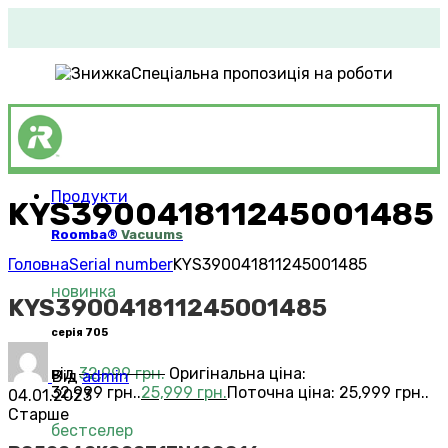
Спеціальна пропозиція на роботи
Продукти
KYS390041811245001485
Roomba®
Vacuums
Головна
Serial number
KYS390041811245001485
новинка
KYS390041811245001485
серія 705
від
32,999
грн.
Оригінальна ціна:
Від
admin
32,999 грн..
25,999
грн.
Поточна ціна: 25,999 грн..
04.01.2023
Старше
бестселер