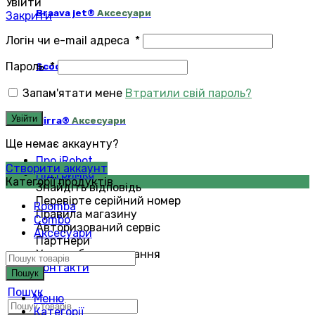
Увійти
Braava jet®
Аксесуари
Закрити
Логін чи e-mail адреса
*
Пароль
*
Scooba®
Аксесуари
Запам'ятати мене
Втратили свій пароль?
Увійти
Mirra®
Аксесуари
Ще немає аккаунту?
Про iRobot
Створити аккаунт
Підтримка
Категорії продуктів
Знайдіть відповідь
Перевірте серійний номер
Roomba
Правила магазину
Combo
Авторизований сервіс
Аксесуари
Партнери
Умови обслуговування
Контакти
Пошук
Пошук
Меню
Категорії