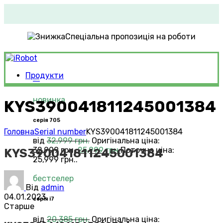
Спеціальна пропозиція на роботи
Продукти
Roomba®
Vacuums
новинка
KYS390041811245001384
серія 705
Головна
Serial number
KYS390041811245001384
від
32,999
грн.
Оригінальна ціна:
32,999 грн..
25,999
грн.
Поточна ціна:
KYS390041811245001384
25,999 грн..
бестселер
Від
admin
04.01.2023
серія i7
Старше
від
20,385
грн.
Оригінальна ціна: