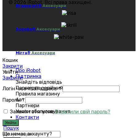
© 2026 iRobot. Всі права захищені.
Braava jet®
Аксесуари
Scooba®
Аксесуари
Mirra®
Аксесуари
Кошик
Закрити
Про iRobot
Увійти
Підтримка
Закрити
Знайдіть відповідь
Перевірте серійний номер
Логін чи e-mail адреса
*
Правила магазину
Авторизований сервіс
Пароль
*
Партнери
Умови обслуговування
Запам'ятати мене
Втратили свій пароль?
Контакти
Увійти
Пошук
Ще немає аккаунту?