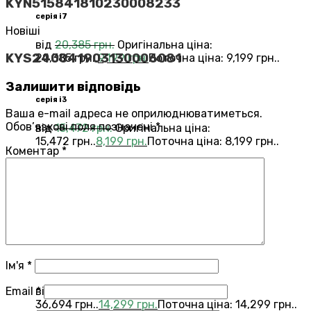
KYN515841810230008233
серія i7
Новіші
від
20,385
грн.
Оригінальна ціна:
KYS240041903130006081
20,385 грн..
9,199
грн.
Поточна ціна: 9,199 грн..
Залишити відповідь
серія i3
Ваша e-mail адреса не оприлюднюватиметься.
Обов’язкові поля позначені
*
від
15,472
грн.
Оригінальна ціна:
15,472 грн..
8,199
грн.
Поточна ціна: 8,199 грн..
Коментар
*
Переглянути всі Roomba®
Combo®
Vacuums and Mops
бестелер
combo j7
Ім'я
*
Email
*
від
36,694
грн.
Оригінальна ціна:
36,694 грн..
14,299
грн.
Поточна ціна: 14,299 грн..