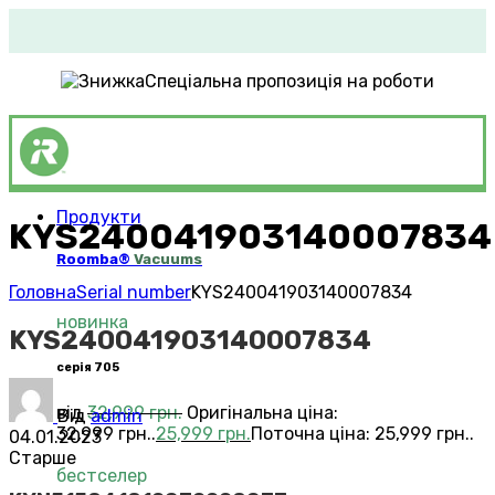
Спеціальна пропозиція на роботи
Продукти
KYS240041903140007834
Roomba®
Vacuums
Головна
Serial number
KYS240041903140007834
новинка
KYS240041903140007834
серія 705
від
32,999
грн.
Оригінальна ціна:
Від
admin
32,999 грн..
25,999
грн.
Поточна ціна: 25,999 грн..
04.01.2023
Старше
бестселер