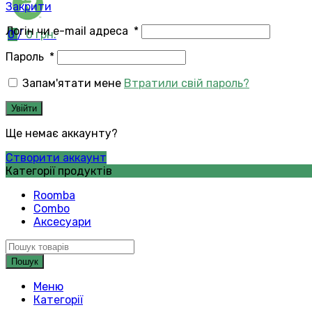
Закрити
Логін чи e-mail адреса
*
0
/
0
грн.
Пароль
*
Запам'ятати мене
Втратили свій пароль?
Увійти
Ще немає аккаунту?
Створити аккаунт
Категорії продуктів
Roomba
Combo
Аксесуари
Пошук
Меню
Категорії