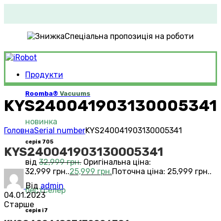
Спеціальна пропозиція на роботи
Продукти
Roomba®
Vacuums
KYS240041903130005341
новинка
Головна
Serial number
KYS240041903130005341
серія 705
KYS240041903130005341
від
32,999
грн.
Оригінальна ціна:
32,999 грн..
25,999
грн.
Поточна ціна: 25,999 грн..
Від
admin
бестселер
04.01.2023
Старше
серія i7