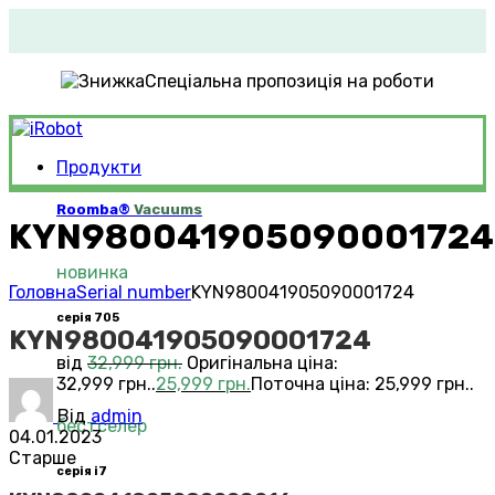
Спеціальна пропозиція на роботи
Продукти
Roomba®
Vacuums
KYN980041905090001724
новинка
Головна
Serial number
KYN980041905090001724
серія 705
KYN980041905090001724
від
32,999
грн.
Оригінальна ціна:
32,999 грн..
25,999
грн.
Поточна ціна: 25,999 грн..
Від
admin
бестселер
04.01.2023
Старше
серія i7