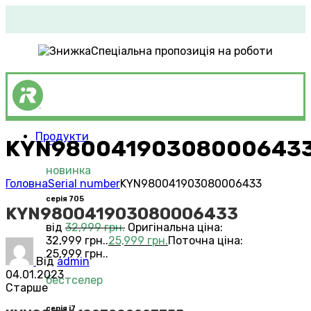
Спеціальна пропозиція на роботи
Продукти
KYN98004190308000643
Roomba®
Vacuums
новинка
Головна
Serial number
KYN980041903080006433
серія 705
KYN980041903080006433
від
32,999
грн.
Оригінальна ціна:
32,999 грн..
25,999
грн.
Поточна ціна:
25,999 грн..
Від
admin
04.01.2023
бестселер
Старше
серія i7