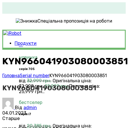
Спеціальна пропозиція на роботи
Продукти
Roomba®
Vacuums
новинка
KYN966041903080003851
серія 705
Головна
Serial number
KYN966041903080003851
від
32,999
грн.
Оригінальна ціна:
32,999 грн..
25,999
грн.
Поточна ціна:
KYN966041903080003851
25,999 грн..
бестселер
Від
admin
04.01.2023
серія i7
Старше
від
20,385
грн.
Оригінальна ціна: