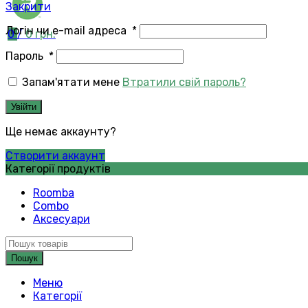
Закрити
Логін чи e-mail адреса
*
0
/
0
грн.
Пароль
*
Запам'ятати мене
Втратили свій пароль?
Увійти
Ще немає аккаунту?
Створити аккаунт
Категорії продуктів
Roomba
Combo
Аксесуари
Пошук
Меню
Категорії