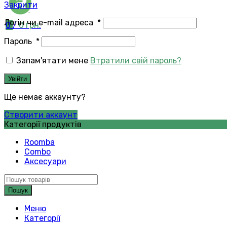
Закрити
Логін чи e-mail адреса
*
0
/
0
грн.
Пароль
*
Запам'ятати мене
Втратили свій пароль?
Увійти
Ще немає аккаунту?
Створити аккаунт
Категорії продуктів
Roomba
Combo
Аксесуари
Пошук
Меню
Категорії