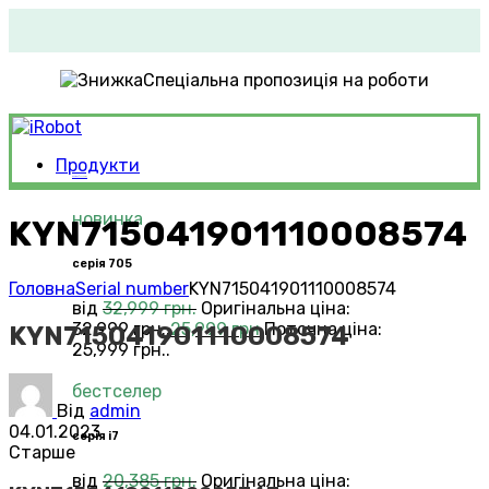
Спеціальна пропозиція на роботи
Продукти
Roomba®
Vacuums
новинка
KYN715041901110008574
серія 705
Головна
Serial number
KYN715041901110008574
від
32,999
грн.
Оригінальна ціна:
32,999 грн..
25,999
грн.
Поточна ціна:
KYN715041901110008574
25,999 грн..
бестселер
Від
admin
04.01.2023
серія i7
Старше
від
20,385
грн.
Оригінальна ціна: