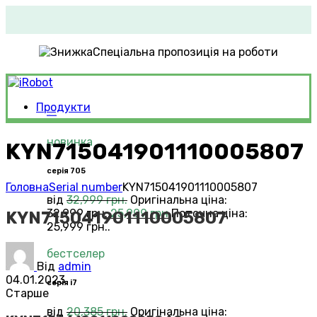
Спеціальна пропозиція на роботи
Продукти
Roomba®
Vacuums
новинка
KYN715041901110005807
серія 705
Головна
Serial number
KYN715041901110005807
від
32,999
грн.
Оригінальна ціна:
32,999 грн..
25,999
грн.
Поточна ціна:
KYN715041901110005807
25,999 грн..
бестселер
Від
admin
04.01.2023
серія i7
Старше
від
20,385
грн.
Оригінальна ціна: