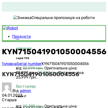
Спеціальна пропозиція на роботи
Продукти
Roomba®
Vacuums
новинка
KYN715041901050004556
серія 705
Головна
Serial number
KYN715041901050004556
від
32,999
грн.
Оригінальна ціна:
32,999 грн..
25,999
грн.
Поточна ціна:
KYN715041901050004556
25,999 грн..
бестселер
Від
admin
04.01.2023
серія i7
Старше
від
20,385
грн.
Оригінальна ціна: