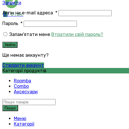
Закрити
Логін чи e-mail адреса
*
0
/
0
грн.
Пароль
*
Запам'ятати мене
Втратили свій пароль?
Увійти
Ще немає аккаунту?
Створити аккаунт
Категорії продуктів
Roomba
Combo
Аксесуари
Пошук
Меню
Категорії