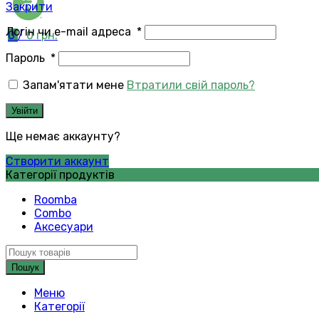
Закрити
Логін чи e-mail адреса
*
0
/
0
грн.
Пароль
*
Запам'ятати мене
Втратили свій пароль?
Увійти
Ще немає аккаунту?
Створити аккаунт
Категорії продуктів
Roomba
Combo
Аксесуари
Пошук
Меню
Категорії