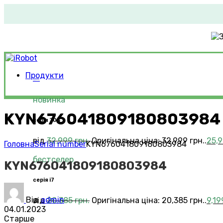
Продукти
Roomba®
Vacuums
новинка
KYN676041809180803984
серія 705
від
32,999
грн.
Оригінальна ціна: 32,999 грн..
25,
Головна
Serial number
KYN676041809180803984
бестселер
KYN676041809180803984
серія i7
Від
admin
від
20,385
грн.
Оригінальна ціна: 20,385 грн..
9,1
04.01.2023
Старше