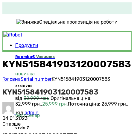
Спеціальна пропозиція на роботи
Продукти
Roomba®
Vacuums
KYN515841903120007583
новинка
Головна
Serial number
KYN515841903120007583
серія 705
KYN515841903120007583
від
32,999
грн.
Оригінальна ціна:
32,999 грн..
25,999
грн.
Поточна ціна: 25,999 грн..
Від
admin
бестселер
04.01.2023
Старше
серія i7