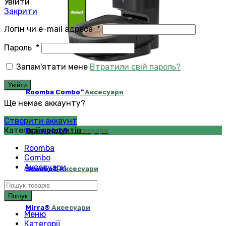
Увійти
Закрити
Логін чи e-mail адреса
*
Пароль
*
Запам'ятати мене
Втратили свій пароль?
Увійти
Roomba Combo™
Аксесуари
Ще немає аккаунту?
Створити аккаунт
Категорії продуктів
Braava jet®
Аксесуари
Roomba
Combo
Аксесуари
Scooba®
Аксесуари
Пошук
Mirra®
Аксесуари
Меню
Категорії