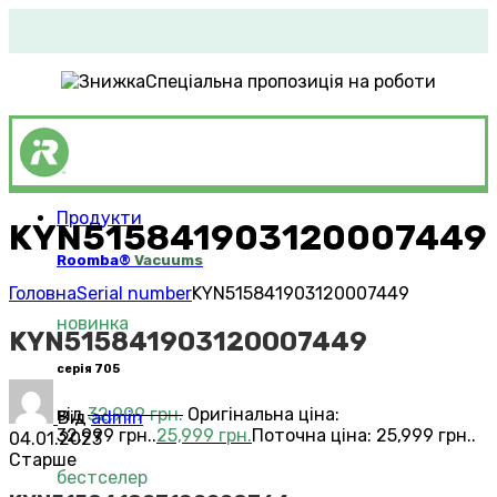
Спеціальна пропозиція на роботи
Продукти
KYN515841903120007449
Roomba®
Vacuums
Головна
Serial number
KYN515841903120007449
новинка
KYN515841903120007449
серія 705
від
32,999
грн.
Оригінальна ціна:
Від
admin
32,999 грн..
25,999
грн.
Поточна ціна: 25,999 грн..
04.01.2023
Старше
бестселер