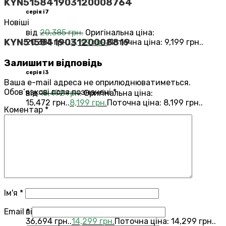
KYN515841903120008764
серія i7
Новіші
від
20,385
грн.
Оригінальна ціна:
KYN515841903120008819
20,385 грн..
9,199
грн.
Поточна ціна: 9,199 грн..
Залишити відповідь
серія i3
Ваша e-mail адреса не оприлюднюватиметься.
Обов’язкові поля позначені
*
від
15,472
грн.
Оригінальна ціна:
15,472 грн..
8,199
грн.
Поточна ціна: 8,199 грн..
Коментар
*
Переглянути всі Roomba®
Combo®
Vacuums and Mops
бестелер
combo j7
Ім'я
*
Email
*
від
36,694
грн.
Оригінальна ціна:
36,694 грн..
14,299
грн.
Поточна ціна: 14,299 грн..