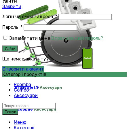
Увійти
Закрити
Логін чи e-mail адреса
*
Пароль
*
Запам'ятати мене
Втратили свій пароль?
Увійти
Ще немає аккаунту?
Створити аккаунт
Категорії продуктів
Roomba
Braava jet®
Аксесуари
Combo
Аксесуари
Scooba®
Аксесуари
Пошук
Меню
Категорії