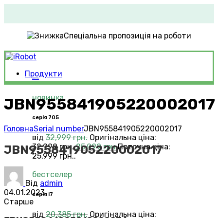
Спеціальна пропозиція на роботи
Продукти
Roomba®
Vacuums
новинка
JBN955841905220002017
серія 705
Головна
Serial number
JBN955841905220002017
від
32,999
грн.
Оригінальна ціна:
32,999 грн..
25,999
грн.
Поточна ціна:
JBN955841905220002017
25,999 грн..
бестселер
Від
admin
04.01.2023
серія i7
Старше
від
20,385
грн.
Оригінальна ціна: