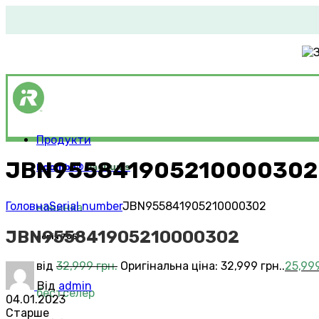
Продукти
JBN955841905210000302
Roomba®
Vacuums
Головна
Serial number
JBN955841905210000302
новинка
JBN955841905210000302
серія 705
від
32,999
грн.
Оригінальна ціна: 32,999 грн..
25,99
Від
admin
бестселер
04.01.2023
Старше