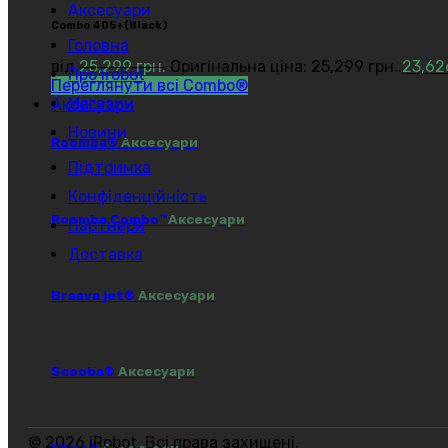
Аксесуари
Сombo 405+(Black)
Головна
від
25,299
грн.
Оригінальна ціна: 25,299 грн..
23,6
Про irobot
Переглянути всі Combo®
Магазин
Аксесуари
Новини
Roomba®
Аксесуари
Підтримка
Конфіденційність
Roomba Combo™
Аксесуари
Партнери
Доставка
Braava jet®
Аксесуари
Scooba®
Аксесуари
© 2026 iRobot. Всі права захищені.