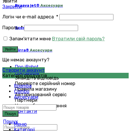
Увійти
Braava jet®
Аксесуари
Закрити
Логін чи e-mail адреса
*
Пароль
*
Scooba®
Аксесуари
Запам'ятати мене
Втратили свій пароль?
Увійти
Mirra®
Аксесуари
Ще немає аккаунту?
Про iRobot
Створити аккаунт
Підтримка
Категорії продуктів
Знайдіть відповідь
Перевірте серійний номер
Roomba
Правила магазину
Combo
Авторизований сервіс
Аксесуари
Партнери
Умови обслуговування
Контакти
Пошук
Пошук
Меню
Категорії