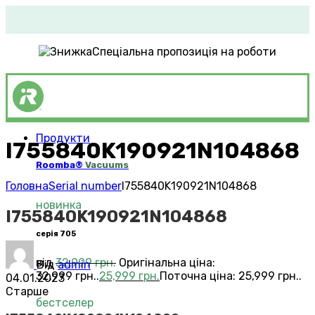
Спеціальна пропозиція на роботи
Продукти
I755840K190921N104868
Roomba®
Vacuums
Головна
Serial number
I755840K190921N104868
новинка
I755840K190921N104868
серія 705
від
32,999
грн.
Оригінальна ціна:
Від
admin
32,999 грн..
25,999
грн.
Поточна ціна: 25,999 грн..
04.01.2023
Старше
бестселер