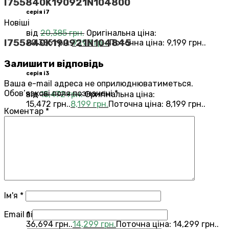
I755840K190921N104800
серія i7
Новіші
від
20,385
грн.
Оригінальна ціна:
I755840K190921N104845
20,385 грн..
9,199
грн.
Поточна ціна: 9,199 грн..
Залишити відповідь
серія i3
Ваша e-mail адреса не оприлюднюватиметься.
Обов’язкові поля позначені
*
від
15,472
грн.
Оригінальна ціна:
15,472 грн..
8,199
грн.
Поточна ціна: 8,199 грн..
Коментар
*
Переглянути всі Roomba®
Combo®
Vacuums and Mops
бестелер
combo j7
Ім'я
*
Email
*
від
36,694
грн.
Оригінальна ціна:
36,694 грн..
14,299
грн.
Поточна ціна: 14,299 грн..