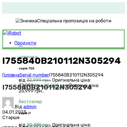
Спеціальна пропозиція на роботи
Продукти
Roomba®
Vacuums
новинка
I755840B210112N305294
серія 705
Головна
Serial number
I755840B210112N305294
від
32,999
грн.
Оригінальна ціна:
32,999 грн..
25,999
грн.
Поточна ціна:
I755840B210112N305294
25,999 грн..
бестселер
Від
admin
04.01.2023
серія i7
Старше
від
20,385
грн.
Оригінальна ціна: