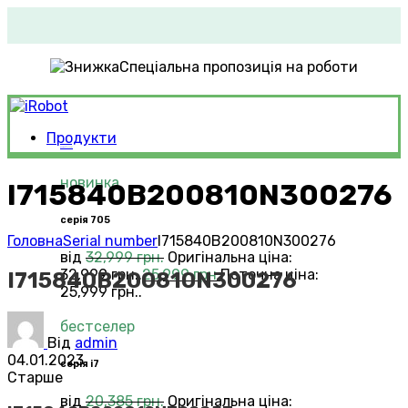
Спеціальна пропозиція на роботи
Продукти
Roomba®
Vacuums
новинка
I715840B200810N300276
серія 705
Головна
Serial number
I715840B200810N300276
від
32,999
грн.
Оригінальна ціна:
32,999 грн..
25,999
грн.
Поточна ціна:
I715840B200810N300276
25,999 грн..
бестселер
Від
admin
04.01.2023
серія i7
Старше
від
20,385
грн.
Оригінальна ціна: