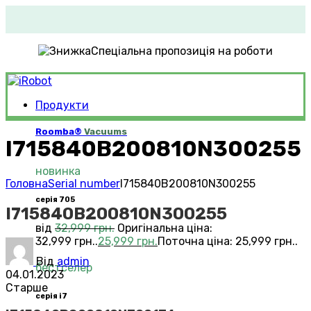
Спеціальна пропозиція на роботи
Продукти
Roomba®
Vacuums
I715840B200810N300255
новинка
Головна
Serial number
I715840B200810N300255
серія 705
I715840B200810N300255
від
32,999
грн.
Оригінальна ціна:
32,999 грн..
25,999
грн.
Поточна ціна: 25,999 грн..
Від
admin
бестселер
04.01.2023
Старше
серія i7