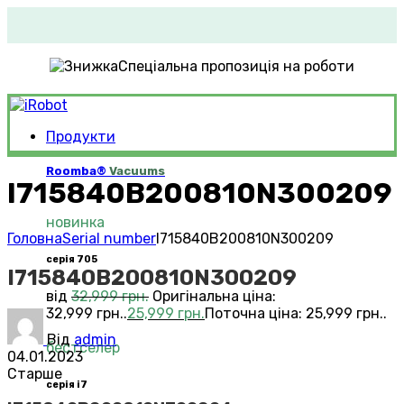
Спеціальна пропозиція на роботи
Продукти
Roomba®
Vacuums
I715840B200810N300209
новинка
Головна
Serial number
I715840B200810N300209
серія 705
I715840B200810N300209
від
32,999
грн.
Оригінальна ціна:
32,999 грн..
25,999
грн.
Поточна ціна: 25,999 грн..
Від
admin
бестселер
04.01.2023
Старше
серія i7