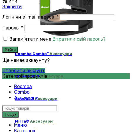
Увійти
Закрити
Логін чи e-mail адреса
*
Пароль
*
Запам'ятати мене
Втратили свій пароль?
Увійти
Roomba Combo™
Аксесуари
Ще немає аккаунту?
Створити аккаунт
Категорії продуктів
Braava jet®
Аксесуари
Roomba
Combo
Аксесуари
Scooba®
Аксесуари
Пошук
Mirra®
Аксесуари
Меню
Категорії