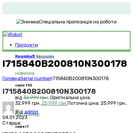
Спеціальна пропозиція на роботи
Продукти
Roomba®
Vacuums
I715840B200810N300178
новинка
Головна
Serial number
I715840B200810N300178
серія 705
I715840B200810N300178
від
32,999
грн.
Оригінальна ціна:
32,999 грн..
25,999
грн.
Поточна ціна: 25,999 грн..
Від
admin
бестселер
04.01.2023
Старше
серія i7