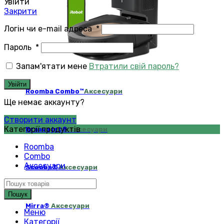
Увійти
Закрити
Логін чи e-mail адреса
*
Пароль
*
Запам'ятати мене
Втратили свій пароль?
Увійти
Roomba Combo™
Аксесуари
Ще немає аккаунту?
Створити аккаунт
Категорії продуктів
Braava jet®
Аксесуари
Roomba
Combo
Аксесуари
Scooba®
Аксесуари
Пошук
Mirra®
Аксесуари
Меню
Категорії