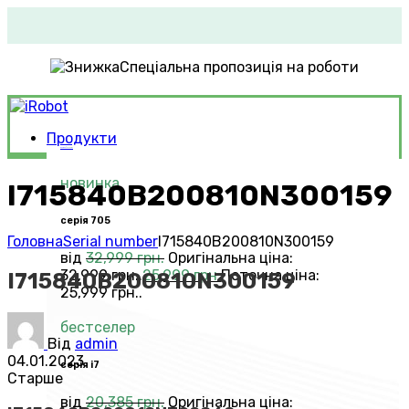
Спеціальна пропозиція на роботи
Продукти
Roomba®
Vacuums
новинка
I715840B200810N300159
серія 705
Головна
Serial number
I715840B200810N300159
від
32,999
грн.
Оригінальна ціна:
32,999 грн..
25,999
грн.
Поточна ціна:
I715840B200810N300159
25,999 грн..
бестселер
Від
admin
04.01.2023
серія i7
Старше
від
20,385
грн.
Оригінальна ціна: