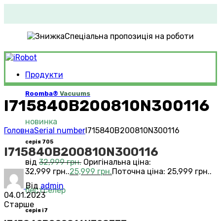
Спеціальна пропозиція на роботи
Продукти
Roomba®
Vacuums
I715840B200810N300116
новинка
Головна
Serial number
I715840B200810N300116
серія 705
I715840B200810N300116
від
32,999
грн.
Оригінальна ціна:
32,999 грн..
25,999
грн.
Поточна ціна: 25,999 грн..
Від
admin
бестселер
04.01.2023
Старше
серія i7