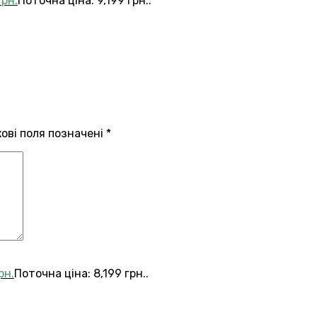
грн.
Поточна ціна: 9,199 грн..
кові поля позначені
*
рн.
Поточна ціна: 8,199 грн..