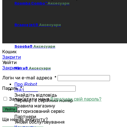
Roomba Combo™
Аксесуари
Braava jet®
Аксесуари
Scooba®
Аксесуари
Кошик
Закрити
Увійти
Закрити
Mirra®
Аксесуари
Логін чи e-mail адреса
*
Про iRobot
Пароль
*
Підтримка
Знайдіть відповідь
Запам'ятати мене
Втратили свій пароль?
Перевірте серійний номер
Правила магазину
Увійти
Авторизований сервіс
Партнери
Ще немає аккаунту?
Умови обслуговування