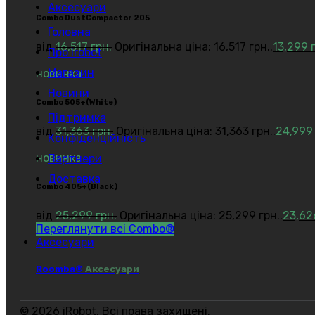
Аксесуари
Combo DustCompactor 205
Головна
від
16,517
грн.
Оригінальна ціна: 16,517 грн..
13,299
Про irobot
Магазин
новинка
Новини
Сombo 505+(White)
Підтримка
від
31,363
грн.
Оригінальна ціна: 31,363 грн..
24,99
Конфіденційність
новинка
Партнери
Доставка
Сombo 405+(Black)
від
25,299
грн.
Оригінальна ціна: 25,299 грн..
23,6
Переглянути всі Combo®
Аксесуари
Roomba®
Аксесуари
© 2026 iRobot. Всі права захищені.