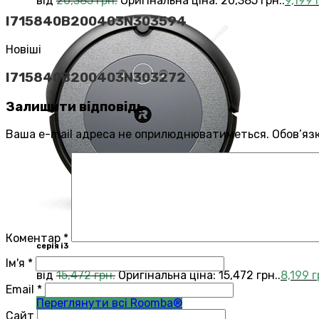
від
20,385
грн.
Оригінальна ціна: 20,385 грн..
9,199
I715840B200403N303594
Новіші
I715840B200403N303272
Залишити відповідь
Ваша e-mail адреса не оприлюднюватиметься.
Обов’яз
Коментар
*
серія i3
Ім'я
*
від
15,472
грн.
Оригінальна ціна: 15,472 грн..
8,199
г
Email
*
Переглянути всі Roomba®
Сайт