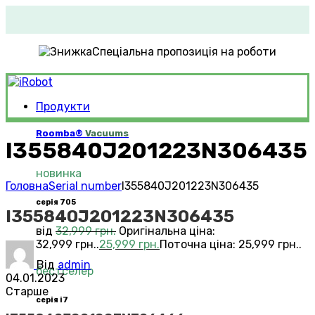
Спеціальна пропозиція на роботи
Продукти
Roomba®
Vacuums
I355840J201223N306435
новинка
Головна
Serial number
I355840J201223N306435
серія 705
I355840J201223N306435
від
32,999
грн.
Оригінальна ціна:
32,999 грн..
25,999
грн.
Поточна ціна: 25,999 грн..
Від
admin
бестселер
04.01.2023
Старше
серія i7