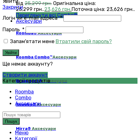
Увійти
від
25,299
грн.
Оригінальна ціна:
Закрити
25,299 грн..
23,626
грн.
Поточна ціна: 23,626 грн..
Переглянути всі Combo®
Логін чи e-mail адреса
*
Аксесуари
Пароль
*
Roomba®
Аксесуари
Запам'ятати мене
Втратили свій пароль?
Увійти
Roomba Combo™
Аксесуари
Ще немає аккаунту?
Створити аккаунт
Категорії продуктів
Braava jet®
Аксесуари
Roomba
Combo
Аксесуари
Scooba®
Аксесуари
Пошук
Mirra®
Аксесуари
Меню
Категорії