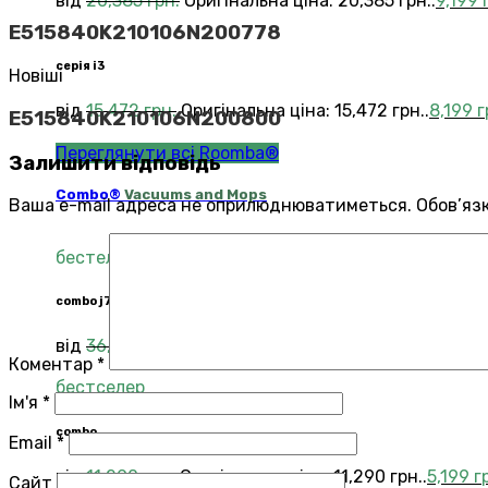
від
20,385
грн.
Оригінальна ціна: 20,385 грн..
9,199
E515840K210106N200778
серія i3
Новіші
від
15,472
грн.
Оригінальна ціна: 15,472 грн..
8,199
г
E515840K210106N200800
Переглянути всі Roomba®
Залишити відповідь
Combo®
Vacuums and Mops
Ваша e-mail адреса не оприлюднюватиметься.
Обов’яз
бестелер
combo j7
від
36,694
грн.
Оригінальна ціна: 36,694 грн..
14,29
Коментар
*
бестселер
Ім'я
*
combo
Email
*
від
11,290
грн.
Оригінальна ціна: 11,290 грн..
5,199
г
Сайт