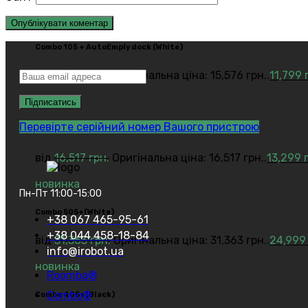
новинка
Combo 105 + AutoEmply dock (White)
від
15,576
грн.
Оригінальна ціна: 15,576 грн..
11,799
новинка
Перевірте серійний номер Вашого пристрою
Combo DustCompactor 205
від
16,517
грн.
Оригінальна ціна: 16,517 грн..
13,299
новинка
Пн-Пт 11:00-15:00
Сombo 505+(White)
+38 067 465-95-61
+38 044 458-18-84
від
31,363
грн.
Оригінальна ціна: 31,363 грн..
24,99
info@irobot.ua
новинка
Roomba®
Combo®
Сombo 405+(Black)