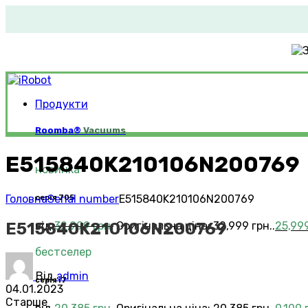
Продукти
Roomba®
Vacuums
E515840K210106N200769
новинка
Головна
Serial number
E515840K210106N200769
серія 705
E515840K210106N200769
від
32,999
грн.
Оригінальна ціна: 32,999 грн..
25,99
бестселер
Від
admin
серія i7
04.01.2023
Старше