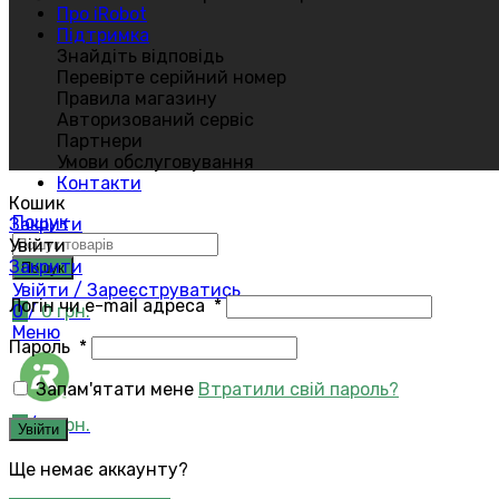
Про iRobot
Підтримка
Знайдіть відповідь
Перевірте серійний номер
Правила магазину
Авторизований сервіс
Партнери
Умови обслуговування
Контакти
Кошик
Пошук
Закрити
Увійти
Закрити
Пошук
Увійти / Зареєструватись
Логін чи e-mail адреса
*
0
/
0
грн.
Меню
Пароль
*
Запам'ятати мене
Втратили свій пароль?
0
/
0
грн.
Увійти
Ще немає аккаунту?