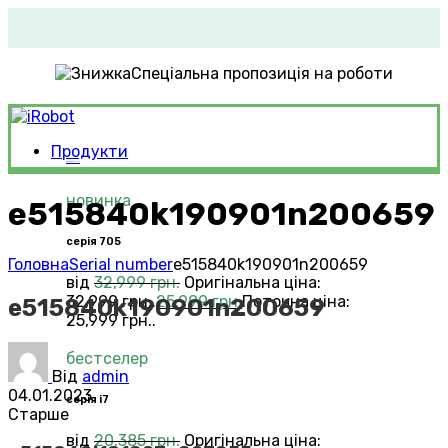
Спеціальна пропозиція на роботи
Продукти
Roomba®
Vacuums
новинка
e515840k190901n200659
серія 705
Головна
Serial number
e515840k190901n200659
від
32,999
грн.
Оригінальна ціна:
32,999 грн..
25,999
грн.
Поточна ціна:
e515840k190901n200659
25,999 грн..
бестселер
Від
admin
04.01.2023
серія i7
Старше
від
20,385
грн.
Оригінальна ціна: