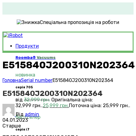
Спеціальна пропозиція на роботи
Продукти
Roomba®
Vacuums
E515840J200310N202364
новинка
Головна
Serial number
E515840J200310N202364
серія 705
E515840J200310N202364
від
32,999
грн.
Оригінальна ціна:
32,999 грн..
25,999
грн.
Поточна ціна: 25,999 грн..
Від
admin
бестселер
04.01.2023
Старше
серія i7