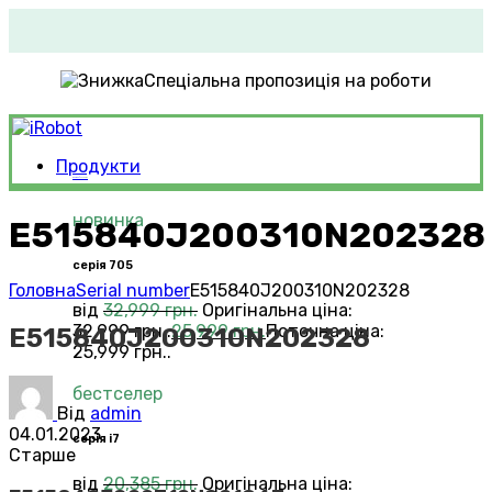
Спеціальна пропозиція на роботи
Продукти
Roomba®
Vacuums
новинка
E515840J200310N202328
серія 705
Головна
Serial number
E515840J200310N202328
від
32,999
грн.
Оригінальна ціна:
32,999 грн..
25,999
грн.
Поточна ціна:
E515840J200310N202328
25,999 грн..
бестселер
Від
admin
04.01.2023
серія i7
Старше
від
20,385
грн.
Оригінальна ціна: