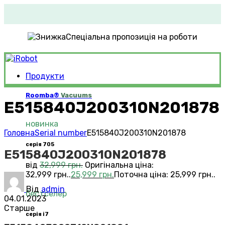
Спеціальна пропозиція на роботи
Продукти
Roomba®
Vacuums
E515840J200310N201878
новинка
Головна
Serial number
E515840J200310N201878
серія 705
E515840J200310N201878
від
32,999
грн.
Оригінальна ціна:
32,999 грн..
25,999
грн.
Поточна ціна: 25,999 грн..
Від
admin
бестселер
04.01.2023
Старше
серія i7