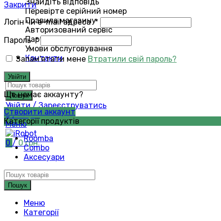
Знайдіть відповідь
Закрити
Перевірте серійний номер
Правила магазину
Логін чи e-mail адреса
*
Авторизований сервіс
Партнери
Пароль
*
Умови обслуговування
Контакти
Запам'ятати мене
Втратили свій пароль?
Пошук
Увійти
Ще немає аккаунту?
Пошук
Увійти / Зареєструватись
Створити аккаунт
0
/
0
грн.
Категорії продуктів
Меню
Roomba
0
/
0
грн.
Combo
Аксесуари
Пошук
Меню
Категорії