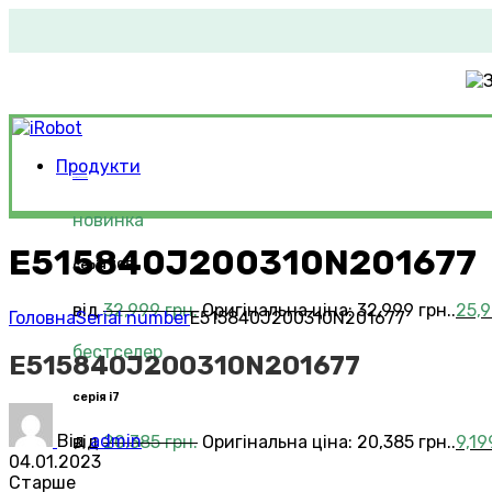
Продукти
Roomba®
Vacuums
новинка
E515840J200310N201677
серія 705
від
32,999
грн.
Оригінальна ціна: 32,999 грн..
25,
Головна
Serial number
E515840J200310N201677
бестселер
E515840J200310N201677
серія i7
Від
admin
від
20,385
грн.
Оригінальна ціна: 20,385 грн..
9,1
04.01.2023
Старше