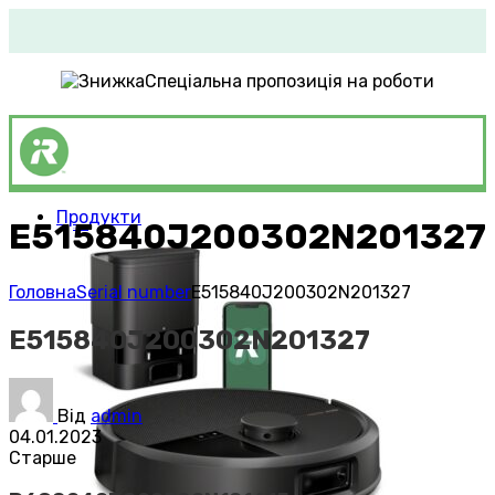
Спеціальна пропозиція на роботи
Продукти
E515840J200302N201327
Roomba®
Vacuums
Головна
Serial number
E515840J200302N201327
E515840J200302N201327
Від
admin
04.01.2023
Старше