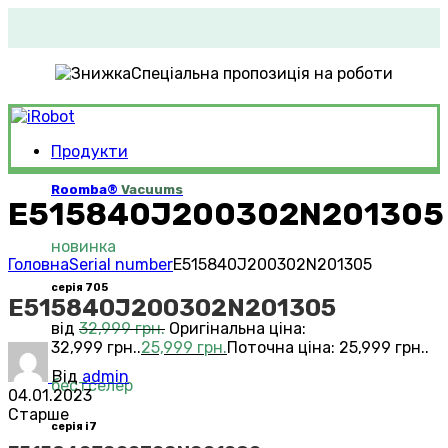
Спеціальна пропозиція на роботи
Продукти
Roomba®
Vacuums
E515840J200302N201305
новинка
Головна
Serial number
E515840J200302N201305
серія 705
E515840J200302N201305
від
32,999
грн.
Оригінальна ціна:
32,999 грн..
25,999
грн.
Поточна ціна: 25,999 грн..
Від
admin
бестселер
04.01.2023
Старше
серія i7