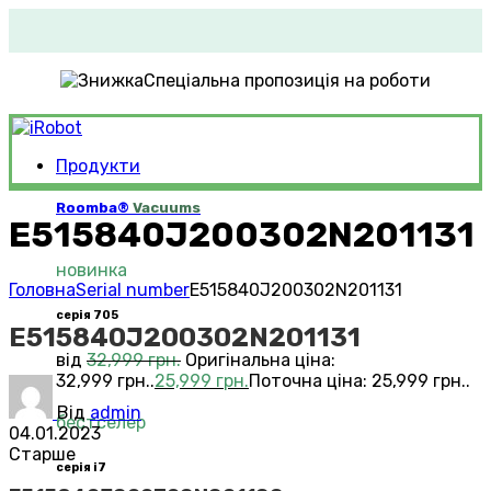
Спеціальна пропозиція на роботи
Продукти
Roomba®
Vacuums
E515840J200302N201131
новинка
Головна
Serial number
E515840J200302N201131
серія 705
E515840J200302N201131
від
32,999
грн.
Оригінальна ціна:
32,999 грн..
25,999
грн.
Поточна ціна: 25,999 грн..
Від
admin
бестселер
04.01.2023
Старше
серія i7